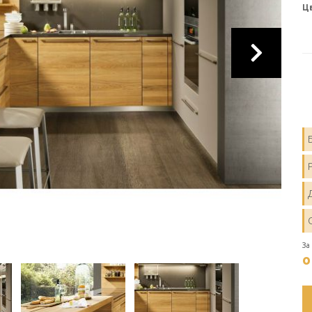
Ц
За
о