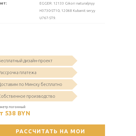
вет:
EGGER: 12133 Gikori naturaljnyy
H3730-ST10; 12068 Kubanit seryy
U767-ST9.
Бесплатный дизайн-проект
Рассрочка платежа
Доставим по Минску бесплатно
Собственное производство
 метр погонный
т 538
BYN
РАССЧИТАТЬ НА МОИ