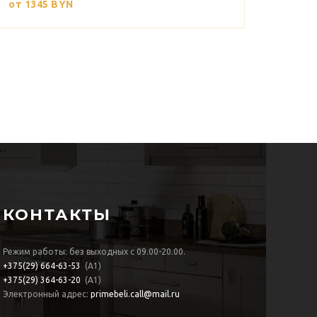
от 1345
BYN
КОНТАКТЫ
Режим работы: без выходных с 09.00-20.00.
+375(29)
664-63-53
(А1)
+375(29)
364-63-20
(А1)
Электронный адрес:
primebeli.call@mail.ru