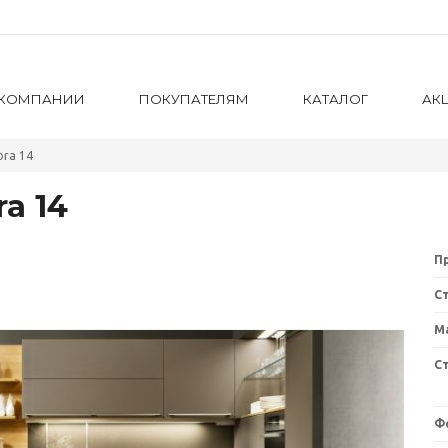
 КОМПАНИИ
ПОКУПАТЕЛЯМ
КАТАЛОГ
АК
ora 14
a 14
П
Ст
М
С
Ф