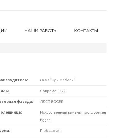
ЦИИ
НАШИ РАБОТЫ
КОНТАКТЫ
роизводитель:
ООО "При Мебели"
иль:
Современный
атериал фасада:
ЛДСП EGGER
толешница:
Искусственный камень, постформинг
Egger.
орма:
П-образная