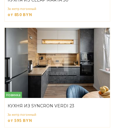
КУХНЯ ИЗ CLEAF MARTA 30
За метр погонный
от 850
BYN
Новинка
КУХНЯ ИЗ SYNCRON VERDI 23
За метр погонный
от 595
BYN