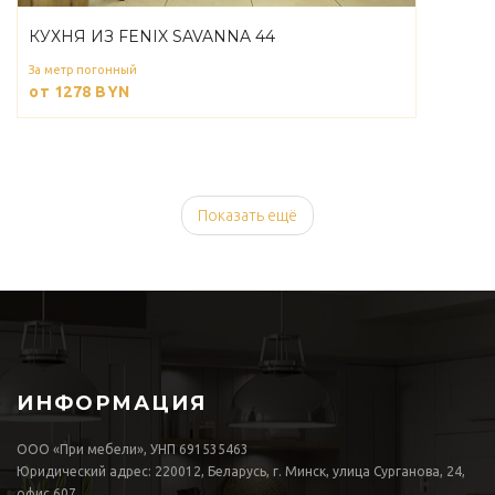
КУХНЯ ИЗ FENIX SAVANNA 44
За метр погонный
от 1278
BYN
Показать ещё
ИНФОРМАЦИЯ
ООО «При мебели», УНП 691535463
Юридический адрес: 220012, Беларусь, г. Минск, улица Сурганова, 24,
офис 607.