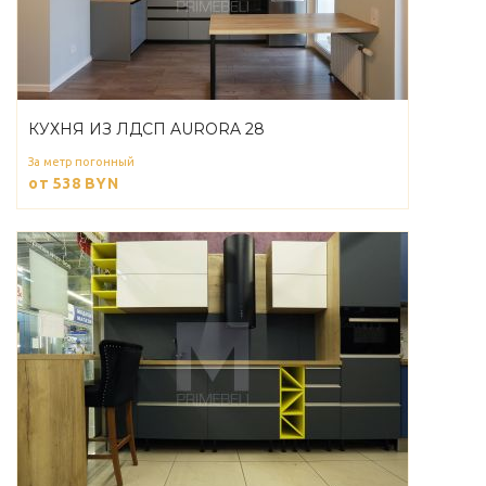
КУХНЯ ИЗ ЛДСП AURORA 28
За метр погонный
от 538
BYN