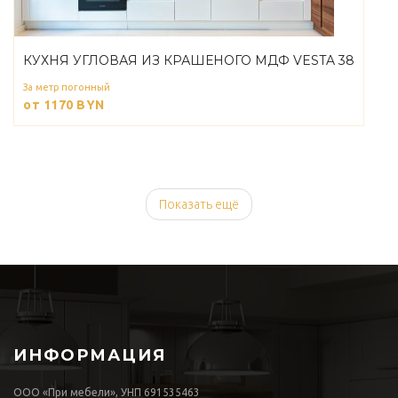
КУХНЯ УГЛОВАЯ ИЗ КРАШЕНОГО МДФ VESTA 38
За метр погонный
от 1170
BYN
Показать ещё
ИНФОРМАЦИЯ
ООО «При мебели», УНП 691535463