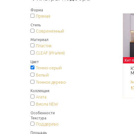
Форма
Прямая
Стиль
Современный
Материал
Пластик
CLEAF (Италия)
Хит 
Цвет
Темно-серый
К
М
Белый
Темное дерево
За
1
Коллекция
Агата
Виола NEW
Особенности
Текстура
Под дерево
Площадь