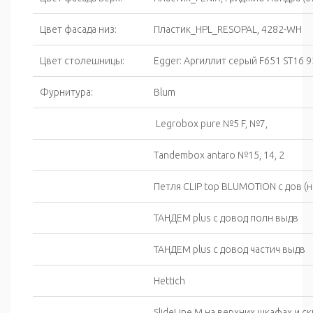
Цвет фасада низ:
Пластик_HPL_RESOPAL, 4282-WH
Цвет столешницы:
Egger: Аргиллит серый F651 ST16 
Фурнитура:
Вlum
Legrobox pure №5 F, №7,
Tandembox antaro №15, 14, 2
Петля CLIP top BLUMOTION c дов (н
ТАНДЕМ plus с довод полн выдв
ТАНДЕМ plus с довод частич выдв
Hettich
SlideLine M на верхних шкафах и ск